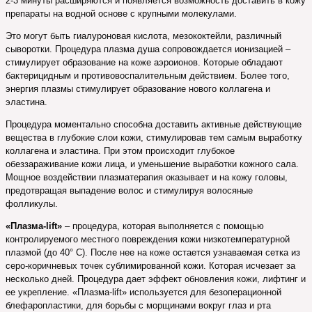
2-3 минуты расширяются и появляется возможность доставить в кожу
препараты на водной основе с крупными молекулами.
Это могут быть гиалуроновая кислота, мезококтейли, различный
сыворотки. Процедура плазма душа сопровождается ионизацией –
стимулирует образование на коже аэроионов. Которые обладают
бактерицидным и противовоспалительным действием. Более того,
энергия плазмы стимулирует образование нового коллагена и
эластина.
Процедура моментально способна доставить активные действующие
вещества в глубокие слои кожи, стимулировав тем самым выработку
коллагена и эластина. При этом происходит глубокое
обеззараживание кожи лица, и уменьшение выработки кожного сала.
Мощное воздействии плазматерапия оказывает и на кожу головы,
предотвращая выпадение волос и стимулируя волосяные
фолликулы.
«Плазма-lift»
– процедура, которая выполняется с помощью
контролируемого местного повреждения кожи низкотемпературной
плазмой (до 40° С). После нее на коже остается узнаваемая сетка из
серо-коричневых точек сублимированной кожи. Которая исчезает за
несколько дней. Процедура дает эффект обновления кожи, лифтинг и
ее укрепление. «Плазма-lift» используется для безоперационной
блефаропластики, для борьбы с морщинами вокруг глаз и рта