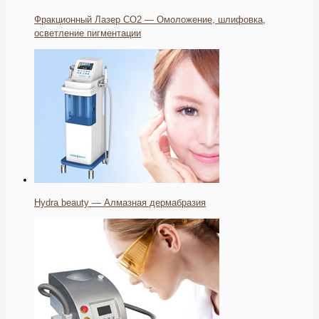
Фракционный Лазер СО2 — Омоложение, шлифовка,
осветление пигментации
Hydra beauty — Алмазная дермабразия