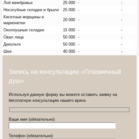
Лоб межбровье
25 000
-
-
Носогубные складки и брыли
25 000
-
-
Кисетные морщины и
20 000
-
-
марионетки
Околоушные складки
15 000
-
-
Овал лица
50 000
-
-
Декольте
50 000
-
-
Шея
40 000
-
-
Запись на консультацию «Плазменный
душ»
Используя данную форму вы можете оставить заявку на
бесплатную консультацию нашего врача
Ваше имя (обязательно)
Телефон (обязательно)