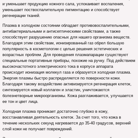
и уменьшает продукцию кожного сала, успокаивает воспаления,
уменьшает поствоспалительную пигментацию и способствует
регенерации тканей.
Плазма в холодном состоянии обладает противовоспалительными,
антибактериальными и антисептическими свойствами, а также
способствует разрушению опасных для нашего организма веществ.
Благодаря этим свойствам, ионизированный газ обрел большую
популярность в косметологии с целью решения эстетических и
возрастных проблем. Для проведения плазмапарации существуют
специальные портативные приборы, похожие на ручку. Под действием
высокочастотного электрического тока в корпусе аппарата
происходит ионизация молекул газа и образуется холодная плазма.
Энергия плазмы быстро распределяется по поверхности кожи.
Благодаря такому воздействию активизируется регенерация клеток,
синтезируется новый коллаген и эластин, уничтожаются
болезнетворные микроорганизмы. Кожа разглаживается, улучшается
ее тон и цвет лица.
Холодная плазма проникает достаточно глубоко в кожу,
восстанавливая деятельность клеток. За счет того, что кожа в
течение нескольких секунд нагревается до 35-40 градусов, верхний
слой кожи не получает повреждений.