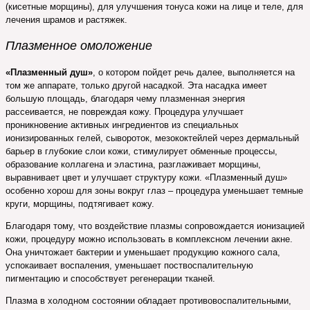
(кисетные морщины), для улучшения тонуса кожи на лице и теле, для
лечения шрамов и растяжек.
Плазменное омоложение
«Плазменный душ»
, о котором пойдет речь далее, выполняется на
том же аппарате, только другой насадкой. Эта насадка имеет
большую площадь, благодаря чему плазменная энергия
рассеивается, не повреждая кожу. Процедура улучшает
проникновение активных ингредиентов из специальных
ионизированных гелей, сывороток, мезококтейлей через дермальный
барьер в глубокие слои кожи, стимулирует обменные процессы,
образование коллагена и эластина, разглаживает морщины,
выравнивает цвет и улучшает структуру кожи. «Плазменный душ»
особенно хорош для зоны вокруг глаз – процедура уменьшает темные
круги, морщины, подтягивает кожу.
Благодаря тому, что воздействие плазмы сопровождается ионизацией
кожи, процедуру можно использовать в комплексном лечении акне.
Она уничтожает бактерии и уменьшает продукцию кожного сала,
успокаивает воспаления, уменьшает поствоспалительную
пигментацию и способствует регенерации тканей.
Плазма в холодном состоянии обладает противовоспалительными,