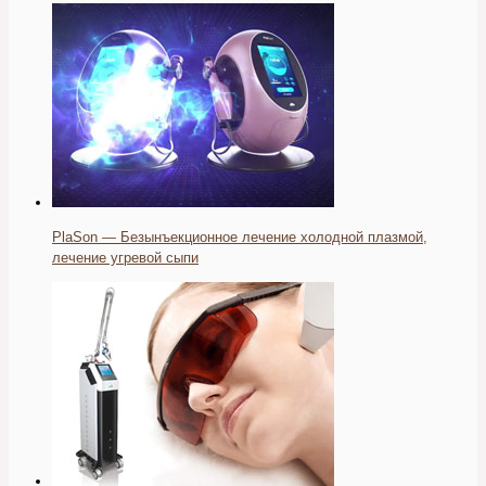
PlaSon — Безынъекционное лечение холодной плазмой,
лечение угревой сыпи