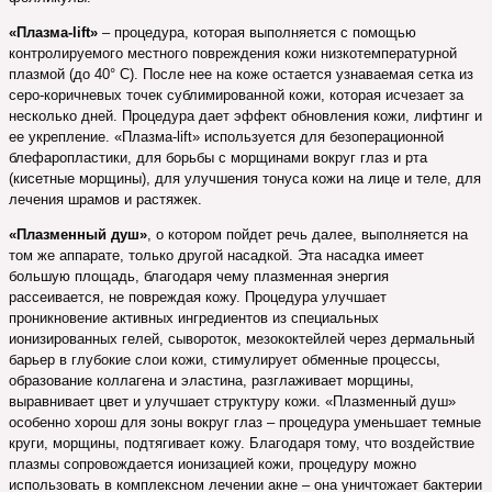
«Плазма-lift»
– процедура, которая выполняется с помощью
контролируемого местного повреждения кожи низкотемпературной
плазмой (до 40° С). После нее на коже остается узнаваемая сетка из
серо-коричневых точек сублимированной кожи, которая исчезает за
несколько дней. Процедура дает эффект обновления кожи, лифтинг и
ее укрепление. «Плазма-lift» используется для безоперационной
блефаропластики, для борьбы с морщинами вокруг глаз и рта
(кисетные морщины), для улучшения тонуса кожи на лице и теле, для
лечения шрамов и растяжек.
«Плазменный душ»
, о котором пойдет речь далее, выполняется на
том же аппарате, только другой насадкой. Эта насадка имеет
большую площадь, благодаря чему плазменная энергия
рассеивается, не повреждая кожу. Процедура улучшает
проникновение активных ингредиентов из специальных
ионизированных гелей, сывороток, мезококтейлей через дермальный
барьер в глубокие слои кожи, стимулирует обменные процессы,
образование коллагена и эластина, разглаживает морщины,
выравнивает цвет и улучшает структуру кожи. «Плазменный душ»
особенно хорош для зоны вокруг глаз – процедура уменьшает темные
круги, морщины, подтягивает кожу. Благодаря тому, что воздействие
плазмы сопровождается ионизацией кожи, процедуру можно
использовать в комплексном лечении акне – она уничтожает бактерии