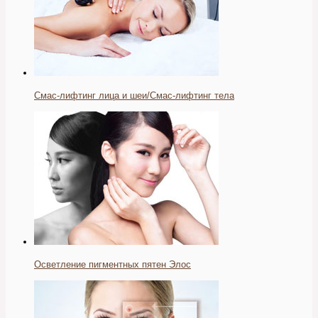
Смас-лифтинг лица и шеи/Смас-лифтинг тела
Осветление пигментных пятен Элос