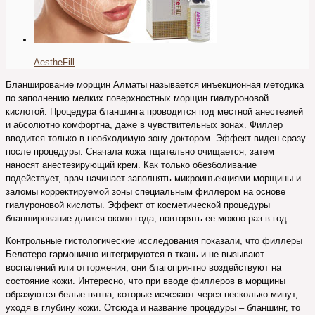
AestheFill
Бланширование морщин Алматы называется инъекционная методика
по заполнению мелких поверхностных морщин гиалуроновой
кислотой. Процедура бланшинга проводится под местной анестезией
и абсолютно комфортна, даже в чувствительных зонах. Филлер
вводится только в необходимую зону доктором. Эффект виден сразу
после процедуры. Сначала кожа тщательно очищается, затем
наносят анестезирующий крем. Как только обезболивание
подействует, врач начинает заполнять микроинъекциями морщины и
заломы корректируемой зоны специальным филлером на основе
гиалуроновой кислоты. Эффект от косметической процедуры
бланширование длится около года, повторять ее можно раз в год.
Контрольные гистологические исследования показали, что филлеры
Белотеро гармонично интегрируются в ткань и не вызывают
воспалений или отторжения, они благоприятно воздействуют на
состояние кожи. Интересно, что при вводе филлеров в морщины
образуются белые пятна, которые исчезают через несколько минут,
уходя в глубину кожи. Отсюда и название процедуры – бланшинг, то