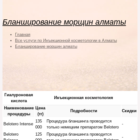
Бланширование морщин алматы
Главная
Все услуги по Инъекционной косметологии в Алматы
Бланширование морщин алматы
Гиалуроновая
Инъекционная косметология
кислота
Наименование
Цена
Подробности
Скидки
процедуры
(тг)
135
Процедура бланшинга проводится
Beloterо Intense
-
000
только немецким препаратом Belotero
Beloterо
125
Процедура бланшинга проводится
-