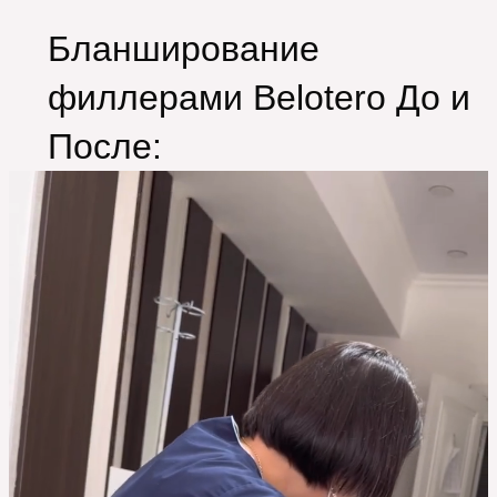
Бланширование
филлерами Belotero До и
После: