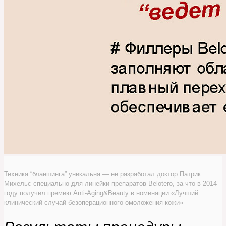
Техника “бланшинга” уникальна — ее разработал доктор Патрик
Михельс специально для линейки препаратов Belotero, за что в 2014
году получил премию Anti-Aging&Beauty в номинации «Лучший
клинический случай безоперационного омоложения кожи»