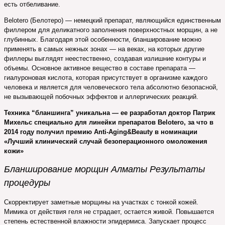
есть отбеливание.
Belotero (Белотеро) — немецкий препарат, являющийся единственным
филлером для деликатного заполнения поверхностных морщин, а не
глубинных. Благодаря этой особенности, бланширование можно
применять в самых нежных зонах — на веках, на которых другие
филлеры выглядят неестественно, создавая излишние контуры и
объемы. Основное активное вещество в составе препарата —
гиалуроновая кислота, которая присутствует в организме каждого
человека и является для человеческого тела абсолютно безопасной,
не вызывающей побочных эффектов и аллергических реакций.
Техника “бланшинга” уникальна — ее разработал доктор Патрик
Михельс специально для линейки препаратов Belotero, за что в
2014 году получил премию Anti-Aging&Beauty в номинации
«Лучший клинический случай безоперационного омоложения
кожи»
Бланширование морщин Алматы Результаты
процедуры
Скорректирует заметные морщины на участках с тонкой кожей.
Мимика от действия геля не страдает, остается живой. Повышается
степень естественной влажности эпидермиса. Запускает процесс