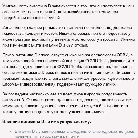
Уникальность витамина D заключается в том, что он поступает в наш
организм не только с пищей, но и вырабатывается телом при
воздействии солнечных лучей.
Изначально, главной ролью этого витамина считалось поддержание
гомеостаза кальция и костей. Иными словами, при его недостатке у
может развиваться рахит у детей или остеопороз у взрослых. Именно
при изучении рахита витамин D и был открыт.
Прием витамина D способствует снижению заболеваемости ОРВИ, в
том числе новой коронавирусной инфекции COVID-192. Доказано, что
в странах, где у пациентов с COVID-19 более высокое содержание в
организме витамина D риск осложнений значительно ниже. Витамин D
повышает защитные силы организма, снижает уровень «цитокинового
шторма» (гипервоспаления), поддерживает функцию легких.
За последние несколько лет во всем мире выросла популярность
витамина D. Он очень важен для нашего здоровья, так как повышает
иммунитет, снижает уровень воспаления и вирусной активности, а
также участвует еще в двухстах функциях организма.
Влияние витамина D на иммунную систему:
Витамин D лучше принимать ежедневно, а не однократно (риск
развития ОРЗ снижается на 19%);