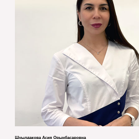
Шуылдакова Асия Орынбасаровна