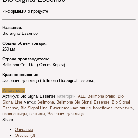
Информация о продукте
Название:
Bio Signal Essense
Общий объем товара:
250 мл.
Страна производитель:
Bellmona Co., Ltd. (Южная Корея)
Краткое описание:
Эссенция для лица (Bellmona Bio Signal Essense).
Узнать цену
Артикул:
Bio Signal Essense
Категории:
ALL
,
Bellmona brand
,
Bio
Signal Line
Метки:
Bellmona
,
Bellmona Bio Signal Essense
,
Bio Signal
Essense
,
Bio Signal Line
,
Биосигнальная линия
,
Корейская косметика
,
нанопептиды
,
пептиды
,
Эссенция для лица
Share
Описание
Отзывы (0)