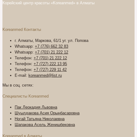
Корейский центр красоты «Koreanmed» в Алматы
Koreanmed Контакты
г. Алматы, Маркова, 61/1 уг. ул. Попова
Whatsapp:
+7 (776) 662 32 83
Whatsapp:
+7 (701) 21 222 12
Телефон:
+7 (701) 21 222 12
Телефон:
+7 (727) 222 13 95
Телефон:
+7 (727) 229 11 42
E-mail:
koreanmed@list.ru
Мы в соц. сетях:
Специалисты Koreanmed
Пак Леокадия Львовна
Шуылдакова Асия Орынбасаровна
Ногай Татьяна Николаевна
Шапакова Асель Женишбековна
Koreanmed в Алматы