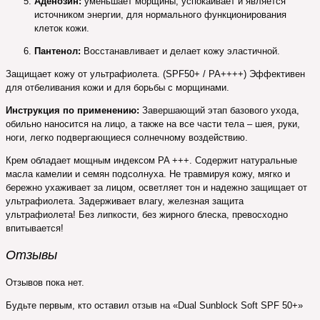
Аденозин:
уменьшает морщины, успокаивает и является
источником энергии, для нормального функционирования
клеток кожи.
Пантенол:
Восстанавливает и делает кожу эластичной.
Защищает кожу от ультрафиолета. (SPF50+ / PA++++) Эффективен
для отбеливания кожи и для борьбы с морщинами.
Инструкция по применению:
Завершающий этап базового ухода,
обильно наносится на лицо, а также на все части тела – шея, руки,
ноги, легко подвергающиеся солнечному воздействию.
Крем обладает мощным индексом PA +++. Содержит натуральные
масла камелии и семян подсолнуха. Не травмируя кожу, мягко и
бережно ухаживает за лицом, осветляет тон и надежно защищает от
ультрафиолета. Задерживает влагу, железная защита
ультрафиолета! Без липкости, без жирного блеска, превосходно
впитывается!
Отзывы
Отзывов пока нет.
Будьте первым, кто оставил отзыв на «Dual Sunblock Soft SPF 50+»