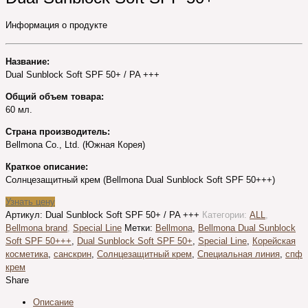
Информация о продукте
Название:
Dual Sunblock Soft SPF 50+ / PA +++
Общий объем товара:
60 мл.
Страна производитель:
Bellmona Co., Ltd. (Южная Корея)
Краткое описание:
Солнцезащитный крем (Bellmona Dual Sunblock Soft SPF 50+++)
Узнать цену
Артикул:
Dual Sunblock Soft SPF 50+ / PA +++
Категории:
ALL
,
Bellmona brand
,
Special Line
Метки:
Bellmona
,
Bellmona Dual Sunblock
Soft SPF 50+++
,
Dual Sunblock Soft SPF 50+
,
Special Line
,
Корейская
косметика
,
санскрин
,
Солнцезащитный крем
,
Специальная линия
,
спф
крем
Share
Описание