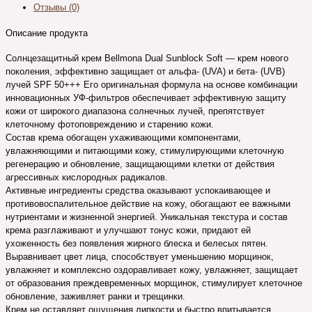
Отзывы (0)
Описание продукта
Солнцезащитный крем Bellmona Dual Sunblock Soft — крем нового
поколения, эффективно защищает от альфа- (UVA) и бета- (UVB)
лучей SPF 50+++ Его оригинальная формула на основе комбинации
инновационных УФ-фильтров обеспечивает эффективную защиту
кожи от широкого диапазона солнечных лучей, препятствует
клеточному фотоповреждению и старению кожи.
Состав крема обогащен ухаживающими компонентами,
увлажняющими и питающими кожу, стимулирующими клеточную
регенерацию и обновление, защищающими клетки от действия
агрессивных кислородных радикалов.
Активные ингредиенты средства оказывают успокаивающее и
противовоспалительное действие на кожу, обогащают ее важными
нутриентами и жизненной энергией. Уникальная текстура и состав
крема разглаживают и улучшают тонус кожи, придают ей
ухоженность без появления жирного блеска и белесых пятен.
Выравнивает цвет лица, способствует уменьшению морщинок,
увлажняет и комплексно оздоравливает кожу, увлажняет, защищает
от образования преждевременных морщинок, стимулирует клеточное
обновление, заживляет ранки и трещинки.
Крем не оставляет ощущения липкости и быстро впитывается,