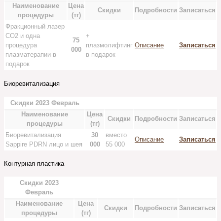
Наименование
Цена
Скидки
Подробности
Записаться
процедуры
(тг)
Фракционный лазер
СО2 и одна
+
75
процедура
плазмолифтинг
Описание
Записаться
000
плазматерапии в
в подарок
подарок
Биоревитализация
Скидки 2023 Февраль
Наименование
Цена
Скидки
Подробности
Записаться
процедуры
(тг)
Биоревитализация
30
вместо
Описание
Записаться
Sappire PDRN лицо и шея
000
55 000
Контурная пластика
Скидки 2023
Февраль
Наименование
Цена
Скидки
Подробности
Записаться
процедуры
(тг)