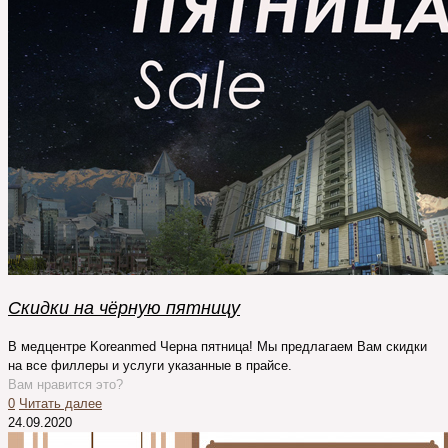
Скидки на чёрную пятницу
В медцентре Koreanmed Черна пятница! Мы предлагаем Вам скидки
на все филлеры и услуги указанные в прайсе.
Вам нравится это?
0
Читать далее
24.09.2020