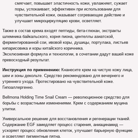
смягчает, повышает эластичность кожи, увлажняет, сужает
поры, успокаивает, эффективен при использовании для
чувствительной кожи, оказывает согревающее действие и
улучшает микроциркуляцию крови, осветляет.
Также в состав крема входят пептиды, бета-глюкан, экстракты
шлемника байкальского, корня пиона, центеллы азиатской,
ферментированной сои, ивовой коры, душицы, портулака, листьев
кипарисовика и коры китайского коричника.
Эксклюзивная формула и технологии, в сочетании дадут вашей коже
превосходный результат.
Инструкция по применению:
Кнанесите крем на чистую кожу лица,
шеи и зоны декольте. Средство рекомендовано для вечернего и
утреннего ухода. Протестировано на чувствительной коже.
Гипоаллергенно.
Bellmona Holding Time Snail Cream — революционное средство для
борьбы с возрастными изменениями. Крем с содержанием муцина
улитки.
Универсальное решение для восстановления и регенерации тканей.
Содержание EGF замедляет процесс старения, аниацинамид —
ускоряет процесс обновления клеток, улучшает барьерную функцию
и осветляет пигментные пятна.