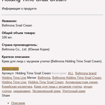
Информация о продукте
Название:
Bellmona Snail Cream
Общий объем товара:
100 мл.
Страна производитель:
Bellmona Co., Ltd. (Южная Корея)
Краткое описание:
Крем для лица с муцином улитки (Bellmona Holding Time Snail Cream).
Узнать цену
Артикул:
Holding Time Snail Cream
Категории:
ALL
,
Bellmona brand
,
Holding Time Line
Метки:
Bellmona
,
Bellmona Holding Time Snail Cream
,
Holding Time Line
,
Holding Time Snail Cream
,
Антивозрастная линия
,
Корейская косметика
,
Крем для лица с муцином улитки
,
муцин
улитки
,
ниацинамид
,
Увлажняющий крем
,
Улиточный крем
Share
Описание